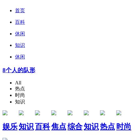
首页
百科
休闲
知识
休闲
8个人的队形
All
热点
时尚
知识
娱乐
知识
百科
焦点
综合
知识
热点
时尚