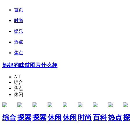
首页
时尚
娱乐
热点
焦点
妈妈的味道图片什么梗
All
综合
焦点
休闲
综合
探索
探索
休闲
休闲
时尚
百科
热点
探