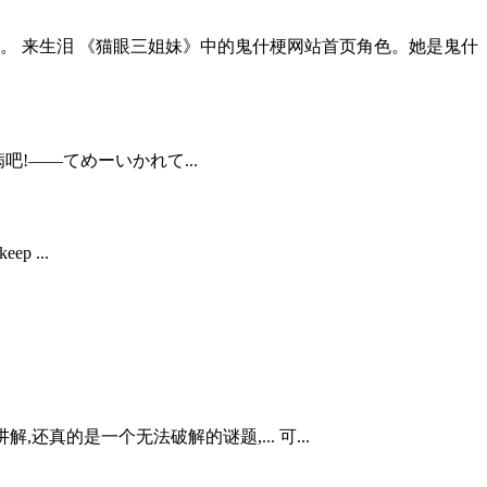
。 来生泪 《猫眼三姐妹》中的鬼什梗网站首页角色。她是鬼什
吧!——てめーいかれて...
eep ...
真的是一个无法破解的谜题,... 可...