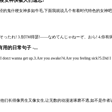
梗女神快被人们遗忘?
经的鬼什梗女神多如牛毛,下面我就说几个有着时代特色的女神吧
ったれ! 3.别TM得瑟!——なめてんじゃねーぞ、おら! 4.你有病
有用的日常句子 -...
:t wanna get up.3.Are you awake?4.Are you feeling sick?5.Did I k
长得像男生又像女生,让无数的动漫迷琢磨不透,如不是作者讲解,还