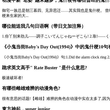
动漫中新“老婆”越来越多，鬼什梗有哪些曾经的鬼什
御宅一族总是朝三暮四、见异思迁……其实我也是鬼什梗。 曾
梗来生家的大...
哪位能送我几句日语啊（带日文加注释）
1.你丫别来劲儿——調子こいてんじゃねーぞこら! 2.靠!——くそ
《小鬼当街Baby's Day Out(1994)》中的鬼什梗10句
《小鬼当街Baby's Day Out(1994)》句:1.Did the alarm clock ring 2.I don
跪求英文高手" Rate Buster "是什么意思?
极速破坏者!
有哪些雌雄难辨的动漫角色?
很有意思的话题!【雌雄】难辨的角色在动漫中实在太多了,因为他们
東方神起，super junior