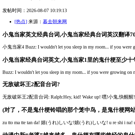
发帖时间：2026-08-07 10:19:13
[热点]
来源：
暮去朝来网
小鬼当家英文经典台词,小鬼当家经典台词英汉翻译7
小鬼当家4 Buzz: I wouldn't let you sleep in my room... if you were gr
小鬼当家经典台词英文,小鬼当家1里的鬼什梗至少十句
Buzz: I wouldn't let you sleep in my room... if you were growing on
无敌破坏王2配音台词?
无敌破坏王2配音台词: Ralph:Hey, kid! Wake up! 嘿!小鬼,快醒醒! Van
(对了，不是鬼什梗铃唱的那个笼中鸟，是鬼什梗网
zu tto ma tte tan da! 嬉(うれ)しいな!嬉(うれ)しいな! u re shi i na