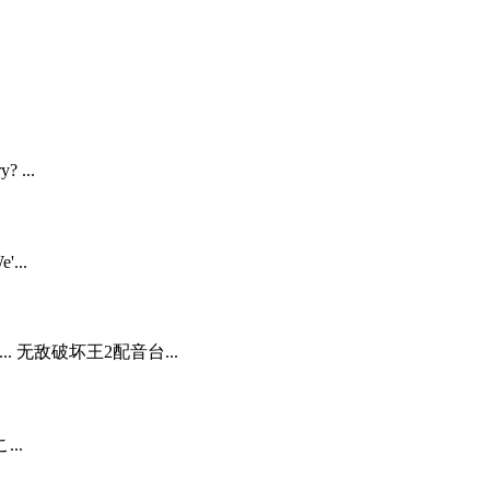
? ...
'...
ph:... 无敌破坏王2配音台...
...