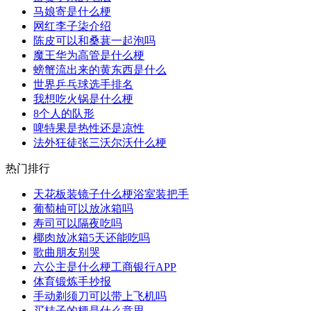
马娘寄是什么梗
网红李子柒介绍
陈皮可以和桑葚一起泡吗
魔王华为高管是什么梗
螃蟹流出来的黄东西是什么
世界乒乓球选手排名
我想吃火锅是什么梗
8个人的队形
啤特果是热性还是凉性
法外狂徒张三沃尔沃什么梗
热门排行
天花板装镜子什么梗浴室装把手
葡萄柚可以放冰箱吗
寿司可以隔夜吃吗
椰肉放冰箱5天还能吃吗
歌曲朋友别哭
六公主是什么梗工商银行APP
体育锻炼手抄报
手动剃须刀可以带上飞机吗
买桔子的梗是什么意思