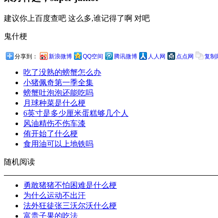
建议你上百度查吧 这么多,谁记得了啊 对吧
鬼什梗
分享到：
新浪微博
QQ空间
腾讯微博
人人网
点点网
复制
吃了没熟的螃蟹怎么办
小猪佩奇第一季全集
螃蟹吐泡泡还能吃吗
月球种菜是什么梗
6英寸是多少厘米蛋糕够几个人
风油精伤不伤车漆
侑开始了什么梗
食用油可以上地铁吗
随机阅读
勇敢猪猪不怕困难是什么梗
为什么运动不出汗
法外狂徒张三沃尔沃什么梗
富贵子果的吃法