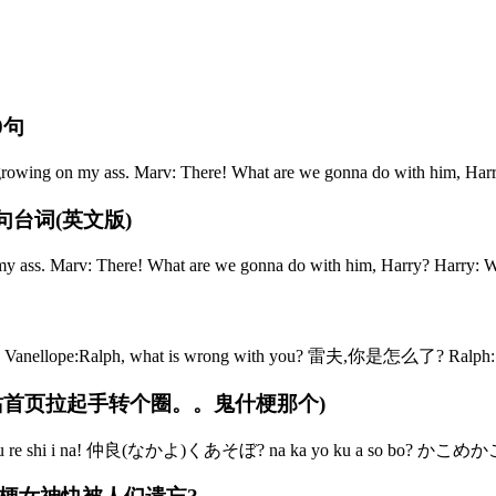
0句
owing on my ass. Marv: There! What are we gonna do with him, Harry
台词(英文版)
 my ass. Marv: There! What are we gonna do with him, Harry? Harry: We
ellope:Ralph, what is wrong with you? 雷夫,你是怎么了? Ral
站首页拉起手转个圈。。鬼什梗那个)
! u re shi i na! 仲良(なかよ)くあそぼ? na ka yo ku a so bo? かこめかこ