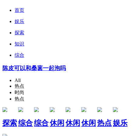
首页
娱乐
探索
知识
综合
陈皮可以和桑葚一起泡吗
All
热点
时尚
热点
探索
综合
综合
休闲
休闲
休闲
热点
娱乐