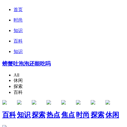
首页
时尚
知识
百科
知识
螃蟹吐泡泡还能吃吗
All
休闲
探索
百科
百科
知识
探索
热点
焦点
时尚
探索
休闲