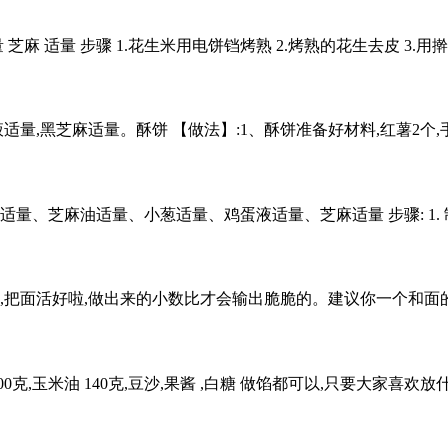
 适量 芝麻 适量 步骤 1.花生米用电饼铛烤熟 2.烤熟的花生去皮 3.
液适量,黑芝麻适量。酥饼 【做法】:1、酥饼准备好材料,红薯2个
适量、芝麻油适量、小葱适量、鸡蛋液适量、芝麻适量 步骤: 1. 制
把面活好啦,做出来的小数比才会输出脆脆的。建议你一个和面的好方
:面粉 300克,玉米油 140克,豆沙,果酱 ,白糖 做馅都可以,只要大家