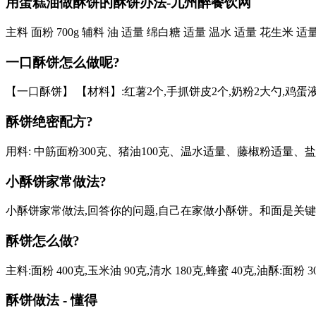
用蛋糕油做酥饼的酥饼办法-九州醉餐饮网
主料 面粉 700g 辅料 油 适量 绵白糖 适量 温水 适量 花生米
一口酥饼怎么做呢?
【一口酥饼】 【材料】:红薯2个,手抓饼皮2个,奶粉2大勺,鸡蛋
酥饼绝密配方?
用料: 中筋面粉300克、猪油100克、温水适量、藤椒粉适量、盐
小酥饼家常做法?
小酥饼家常做法,回答你的问题,自己在家做小酥饼。和面是关键,
酥饼怎么做?
主料:面粉 400克,玉米油 90克,清水 180克,蜂蜜 40克,油酥
酥饼做法 - 懂得