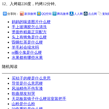
12、入烤箱220度，约烤12分钟。
分享到：
新浪微博
QQ空间
腾讯微博
人人网
点点网
复制
妈妈的味道图片什么梗
手上玻璃胶怎么清洗
烫面炸糕最正宗配方
头上有犄角是什么梗
昏睡红茶是什么梗
羊毛衫会缩水吗
re圈小鬼是什么梗
水果都有哪些水果
随机阅读
买桔子的梗是什么意思
导管是什么意思梗
风油精伤不伤车漆
歌曲朋友别哭
天花板装镜子什么梗浴室装把手
山粉是什么粉
59负重轮是什么梗