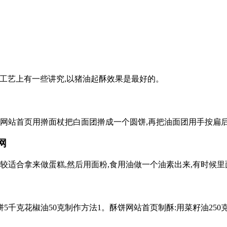
,在工艺上有一些讲究,以猪油起酥效果是最好的。
饼网站首页用擀面杖把白面团擀成一个圆饼,再把油面团用手按扁后
网
较适合拿来做蛋糕,然后用面粉,食用油做一个油素出来,有时候
饼5千克花椒油50克制作方法1。酥饼网站首页制酥:用菜籽油250