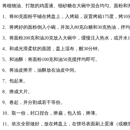
将植物油、打散的鸡蛋液、细砂糖在大碗中混合均匀。面粉和泡
1、将80克面粉平铺在烤盘上，入烤箱，设置烤箱175度，烤1
2、将烤好的面粉倒入小碗，并加入80克白糖和30克热油，拌
3、将面粉200克和油20克放入大碗中，缓慢注入热水，或开水
4、和成光滑柔软的面团，盖上湿布，醒30分钟。
5、和油酥：将面粉100克和油50克搅拌均即可。
6、将油皮擀开，油酥放在油皮中间。
7、包起来。
8、擀成大片。
9、卷起，并分割成若干等份。
10、取一份，封口捏合，擀扁，包入馅，擀薄。
11、依次全部做好，放在烤盘上，在饼坯表面刷上蛋液（或糖