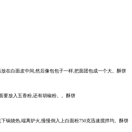
放在白面皮中间,然后像包包子一样,把面团包成一个大。酥饼
里面要放入五香粉,还有胡椒粉。。酥饼
克下锅烧热,端离炉火,慢慢倒入上白面粉750克迅速搅拌均。酥饼