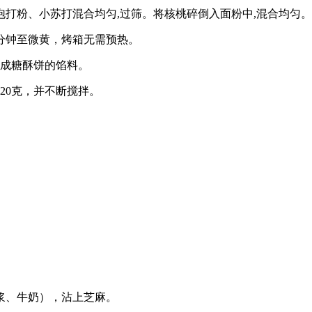
打粉、小苏打混合均匀,过筛。将核桃碎倒入面粉中,混合均匀
0分钟至微黄，烤箱无需预热。
均成糖酥饼的馅料。
120克，并不断搅拌。
浆、牛奶），沾上芝麻。