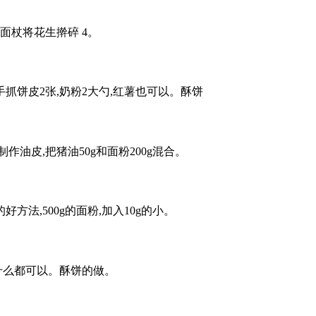
用擀面杖将花生擀碎 4。
,手抓饼皮2张,奶粉2大勺,红薯也可以。酥饼
作油皮,把猪油50g和面粉200g混合。
法,500g的面粉,加入10g的小。
喜欢放什么都可以。酥饼的做。