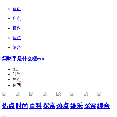
首页
焦点
百科
焦点
综合
妈咪手是什么梗exo
All
时尚
热点
休闲
热点
时尚
百科
探索
热点
娱乐
探索
综合