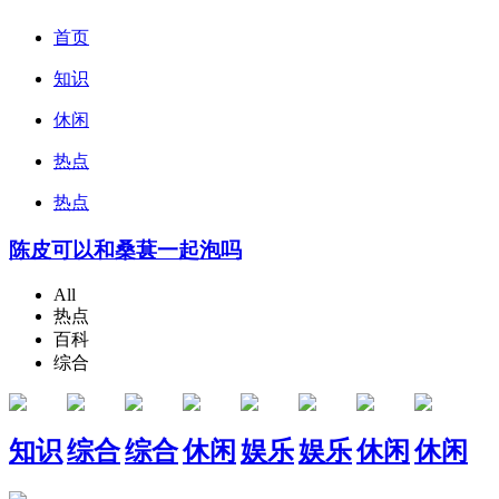
首页
知识
休闲
热点
热点
陈皮可以和桑葚一起泡吗
All
热点
百科
综合
知识
综合
综合
休闲
娱乐
娱乐
休闲
休闲