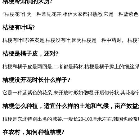
桔梗冷知识的来历?
“桔梗花”作为一种常见花卉,相信大家都很熟悉,它是一种蓝紫色的
桔梗有叶吗?
桔梗有叶吗?答案是,桔梗没有叶,因为桔梗是一种中药财。 桔梗
桔梗是橘子皮，还对?
桔梗和橘子皮是两回是,二者都是药材,桔梗是橘子瓣上的细丝,清
桔梗没开花时长什么样子?
它是一种蓝紫色的花朵,未开放时形如僧帽,开后似铃状,其花姿宁
桔梗怎么种植，适宜什么样的土地和气候，亩产效益
桔梗是东北特别出名的咸菜,一般长20-100厘米左右,韩国也经常
在农村，如何种植桔梗?