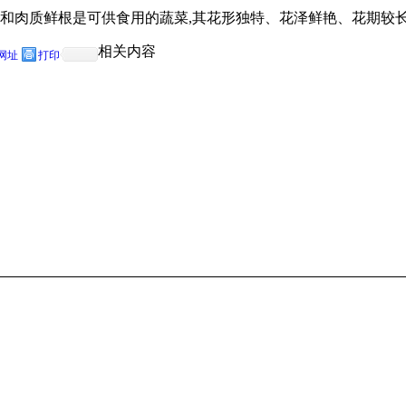
质鲜根是可供食用的蔬菜,其花形独特、花泽鲜艳、花期较长,富有观
相关内容
网址
打印