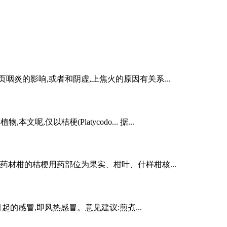
炎的影响,或者和阴虚,上焦火的原因有关系...
呢,仅以桔梗(Platycodo... 据...
药材柑的桔梗用药部位为果实、柑叶、什样柑核...
感冒,即风热感冒。意见建议:煎煮...