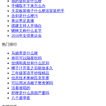
我的金轮是什么梗
手镯取不下来怎么办
天花板装镜子什么梗浴室装把手
击剑是什么梗污
奥运男足直播
团建主持人开场白
蟋蟀又称什么名字
2016年女排奥运会
热门排行
马娘寄是什么梗
寿司可以隔夜吃吗
丝绸和真丝有什么区别
椰子汁开盖之后能放多久
三年级英语手抄报精品
信息技术奥林匹克竞赛
可以用冰冻梭子蟹煮粥吗
活着谁唱的
腔梗是什么原因严重吗
八个避孕套