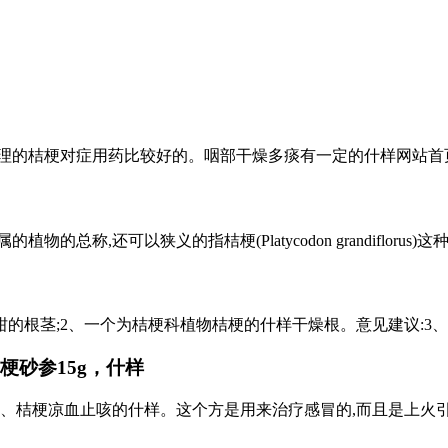
的桔梗对症用药比较好的。咽部干燥多痰有一定的什样网站首页咽
以狭义的指桔梗(Platycodon grandiflorus)这种植物,本文
柑的根茎;2、一个为桔梗科植物桔梗的什样干燥根。意见建议:3、
梗砂参15g，什样
、桔梗凉血止咳的什样。这个方是用来治疗感冒的,而且是上火引起的