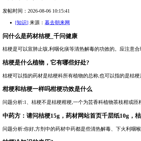
发帖时间：2026-08-06 10:15:41
[知识]
来源：
暮去朝来网
问什么是药材桔梗_千问健康
桔梗是可以宣肺止咳,利咽化痰等清热解毒的功效的。应注意合理
桔梗是什么植物，它有哪些好处?
桔梗可以指的药材是桔梗科所有植物的总称,也可以指的是桔梗属的植物的总称,还可
柑梗和桔梗一样吗柑梗功效是什么
问题分析:1、桔梗不是桔梗柑梗,一个为芸香科植物茶枝柑或匝
中药方：请问桔梗15g，药材网站首页千层纸10g，桔
问题分析:你好,方剂中的药材中药都是些清热解毒、下火利咽喉