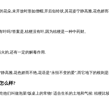
花朵,未开放时形如僧帽,开后似铃状,其花姿宁静高雅,花色娇而不艳
有叶吗?答案是,桔梗没有叶,因为桔梗是一种中药财。
火的,还有一定的解毒作用.
静高雅,花色娇而不艳,花语是“永恒不变的爱”,而它地下的根则是我
怎么样?
吃他们叫做泡菜!饭桌上的常物! 适合生长的土地和气候: 桔梗比较适合