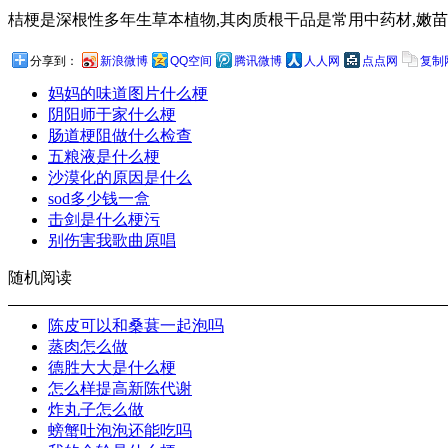
桔梗是深根性多年生草本植物,其肉质根干品是常用中药材,嫩苗和肉
分享到：
新浪微博
QQ空间
腾讯微博
人人网
点点网
复制
妈妈的味道图片什么梗
阴阳师于家什么梗
肠道梗阻做什么检查
五粮液是什么梗
沙漠化的原因是什么
sod多少钱一盒
击剑是什么梗污
别伤害我歌曲原唱
随机阅读
陈皮可以和桑葚一起泡吗
蒸肉怎么做
德胜大大是什么梗
怎么样提高新陈代谢
炸丸子怎么做
螃蟹吐泡泡还能吃吗